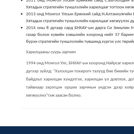
2011 онд Монгол Улсын Ерөнхий сайд С.Батболдын Б
Хятадын стратегийн түншлэлийн
харилцааг тогтоон хөг
2013 онд Монгол Улсын Ерөнхий сайд Н.Алтанхуягийн 
Хятадын стратегийн
түншлэлийн харилцааг хөгжүүлэх ду
2014 оны 8 дугаар сард БНХАУ-ын дарга Си Зиньпин 
газар болон хувийн хэвшлийн
хооронд нийт 37 баримт
бүрэн стратегийн түншлэлийн түвшинд хүргэх улс төрий
Харилцааны суурь зарчим
1994 онд Монгол Улс, БНХАУ-ын хооронд Найрсаг харил
дүгээр зүйлд:
“
Хэлэлцэн тохирогч талууд бие биеийн тус
байдлыг харилцан хүндэтгэх, харилцан үл
довтлох, до
тайвнаар зэрэгцэн орших зарчмын үндсэн дээр хоё
хөгжүүлнэ
”
гэж заасан болно.