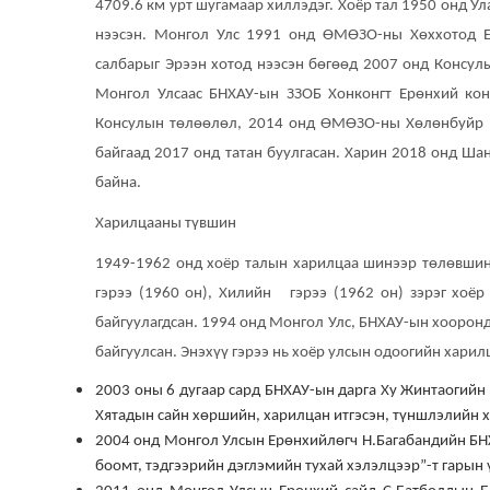
4709.6 км урт шугамаар хиллэдэг. Хоёр тал 1950 онд У
нээсэн. Монгол Улс 1991 онд ӨМӨЗО-ны Хөххотод Ер
салбарыг Эрээн хотод нээсэн бөгөөд 2007 онд Консул
Монгол Улсаас БНХАУ-ын ЗЗОБ Хонконгт Ерөнхий ко
Консулын төлөөлөл, 2014 онд ӨМӨЗО-ны Хөлөнбуйр хо
байгаад 2017 онд татан буулгасан. Харин 2018 онд Шан
байна.
Харилцааны түвшин
1949-1962 онд хоёр талын харилцаа шинээр төлөвшин 
гэрээ (1960 он), Хилийн гэрээ (1962 он) зэрэг хоёр
байгуулагдсан. 1994 онд Монгол Улс, БНХАУ-ын хооронд
байгуулсан. Энэхүү гэрээ нь хоёр улсын одоогийн хари
2003 оны 6 дугаар сард БНХАУ-ын дарга Ху Жинтаогийн
Хятадын сайн хөршийн, харилцан итгэсэн, түншлэлийн х
2004 онд Монгол Улсын Ерөнхийлөгч Н.Багабандийн БН
боомт, тэдгээрийн дэглэмийн
тухай хэлэлцээр
”
-т гарын 