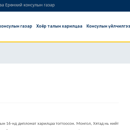
аа Ерөнхий консулын газар
 консулын газар
Хоёр талын харилцаа
Консулын үйлчилгэ
ын 16-нд дипломат харилцаа тогтоосон. Монгол, Хятад нь нийт