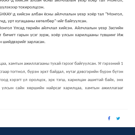
НХАУ-д хийсэн албан
ёсны айлчлалын үеэр хоёр тал Монгол,
жүүлэхээр тохиролцсон.
БНХАУ-д хийсэн
албан ёсны айлчлалын үеэр хоёр тал
“
Монгол,
нд, урт хугацааны хөтөлбөр
”-
ийг
байгуулсан.
Монгол Улсад төрийн
айлчлал хийсэн. Айлчлалын үеэр Засгийн
 бичигт гарын үсэг зурж, хоёр улсын харилцааны
түвшинг Иж
н
шийдвэрийг зарласан.
цаа, хамтын
ажиллагааны
тухай гэрээг байгуулсан. Уг гэрээний 1
гаар тогтнол, бүрэн эрхт байдал,
нутаг дэвсгэрийн бүрэн бүтэн
тоод хэрэгт үл оролцох, эрх тэгш, харилцан ашигтай байх, энх
р улсын сайн хөршийн
найрсаг харилцаа, хамтын ажиллагааг