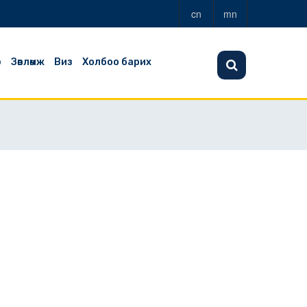
cn
mn
э
Зөвлөмж
Виз
Холбоо барих