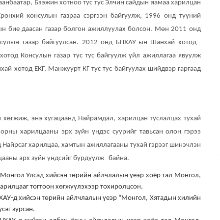
лаанбаатар, Бээжин хотноо тус тус Элчин сайдын яамаа харилцан
өнхий консулын газраа сэргээн байгуулж, 1996 онд түүний
ын бие даасан газар болгон ажиллуулах болсон. Мөн 2011 онд
нсулын газар байгуулсан. 2012 онд БНХАУ-ын Шанхай хотод
тод Консулын газар тус тус байгуулж үйл ажиллагаа явуулж
хай хотод ЕКГ, Манжуурт КГ тус тус байгуулах шийдвэр гаргаад
хөгжиж, энэ хугацаанд Найрамдал, харилцан туслалцах тухай
 орны харилцааны эрх зүйн үндэс суурийг тавьсан олон гэрээ
 Найрсаг харилцаа, хамтын ажиллагааны тухай гэрээг шинэчлэн
лцааны эрх зүйн үндсийг бүрдүүлж байна.
 Монгол Улсад хийсэн төрийн айлчлалын үеэр хоёр тал Монгол,
арилцааг тогтоон хөгжүүлэхээр тохиролцсон.
ХАУ-д хийсэн төрийн
айлчлалын үеэр
“
Монгол, Хятадын хилийн
үсэг зурсан.