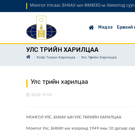
Монгол Улсаас БНХАУ-ын ӨМӨЗО-ы Хөххотод сууг
Мэдээ
Ерөнхий
УЛС ТӨРИЙН ХАРИЛЦАА
Хоёр Талын Харилцаа
Улс Төрийн Харилцаа
Улс төрийн харилцаа
2022-11-03
МОНГОЛ УЛС, БНХАУ-ЫН УЛС ТӨРИЙН ХАРИЛЦАА
Монгол Улс, БНХАУ-ын хооронд 1949 оны 10 дугаар сар