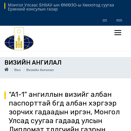
Монгол Улсаас БНХАУ-ын ӨМӨЗО-ы Хөххотод суугаа
Ерөнхий консулын газар
cn
mn
ВИЗИЙН АНГИЛАЛ
Виз
Визийн Ангилал
“A1-1” ангиллын визийг албан
паспорттай бөгөөд албан хэргээр
зорчих гадаадын иргэн, Монгол
Улсад суугаа гадаад улсын
Дипломат төлөөлөгчийн газрын