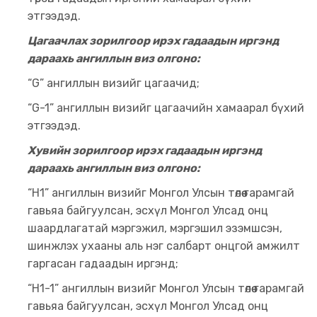
этгээдэд.
Цагаачлах зорилгоор ирэх гадаадын иргэнд
дараахь ангиллын виз олгоно:
“G” ангиллын визийг цагаачид;
“G-1” ангиллын визийг цагаачийн хамаарал бүхий
этгээдэд.
Хувийн зорилгоор ирэх гадаадын иргэнд
дараахь ангиллын виз олгоно:
“H1” ангиллын визийг Монгол Улсын төлөө гарамгай
гавьяа байгуулсан, эсхүл Монгол Улсад онц
шаардлагатай мэргэжил, мэргэшил эзэмшсэн,
шинжлэх ухааны аль нэг салбарт онцгой амжилт
гаргасан гадаадын иргэнд;
“H1-1” ангиллын визийг Монгол Улсын төлөө гарамгай
гавьяа байгуулсан, эсхүл Монгол Улсад онц