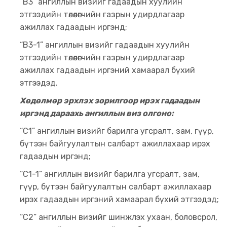
“B3” ангиллын визийг гадаадын хуулийн
этгээдийн төлөөлөгчийн газрын удирдлагаар
ажиллах гадаадын иргэнд;
“B3-1” ангиллын визийг гадаадын хуулийн
этгээдийн төлөөлөгчийн газрын удирдлагаар
ажиллах гадаадын иргэний хамаарал бүхий
этгээдэд.
Хөдөлмөр эрхлэх зорилгоор ирэх гадаадын
иргэнд дараахь ангиллын виз олгоно:
“C1” ангиллын визийг барилга угсралт, зам, гүүр,
бүтээн байгуулалтын салбарт ажиллахаар ирэх
гадаадын иргэнд;
“C1-1” ангиллын визийг барилга угсралт, зам,
гүүр, бүтээн байгуулалтын салбарт ажиллахаар
ирэх гадаадын иргэний хамаарал бүхий этгээдэд;
“C2” ангиллын визийг шинжлэх ухаан, боловсрол,