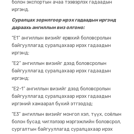
болон экспортын ачаа тээвэрлэх гадаадын
иргэнд.
Суралцах зорилгоор ирэх гадаадын иргэнд
дараахь ангиллын виз олгоно:
“E1” ангиллын визийг ерөнхий боловсролын
байгууллагад суралцахаар ирэх гадаадын
иргэнд;
“E2” ангиллын визийг дээд боловсролын
байгууллагад суралцахаар ирэх гадаадын
иргэнд;
“E2-1” ангиллын визийг дээд боловсролын
байгууллагад суралцахаар ирэх гадаадын
иргэний хамаарал бүхий этгээдэд;
“E3” ангиллын визийг монгол хэл, түүх, соёлын
болон бусад чиглэлээр мэргэжлийн боловсрол,
сургалтын байгууллагад суралцахаар ирэх