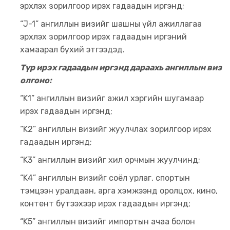
эрхлэх зорилгоор ирэх гадаадын иргэнд;
“J-1” ангиллын визийг шашны үйл ажиллагаа
эрхлэх зорилгоор ирэх гадаадын иргэний
хамаарал бүхий этгээдэд.
Түр ирэх гадаадын иргэнд дараахь ангиллын виз
олгоно:
“K1” ангиллын визийг ажил хэргийн шугамаар
ирэх гадаадын иргэнд;
“K2” ангиллын визийг жуулчлах зорилгоор ирэх
гадаадын иргэнд;
“K3” ангиллын визийг хил орчмын жуулчинд;
“K4” ангиллын визийг соёл урлаг, спортын
тэмцээн уралдаан, арга хэмжээнд оролцох, кино,
контент бүтээхээр ирэх гадаадын иргэнд;
“K5” ангиллын визийг импортын ачаа болон