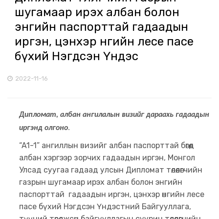
шугамаар ирэх албан болон
энгийн паспорттай гадаадын
иргэн, цэнхэр өнгийн лесе пасе
бүхий Нэгдсэн Үндэс
2022-11-16
Дипломат, албан ангилалын визийг дараахь гадаадын
иргэнд олгоно
.
“A1-1” ангиллын визийг албан паспорттай бөгөөд
албан хэргээр зорчих гадаадын иргэн, Монгол
Улсад суугаа гадаад улсын Дипломат төлөөлөгчийн
газрын шугамаар ирэх албан болон энгийн
паспорттай гадаадын иргэн, цэнхэр өнгийн лесе
пасе бүхий Нэгдсэн Үндэстний Байгууллага,
түүний төрөлжсөн байгууллагын суурин төлөөлөгчийн