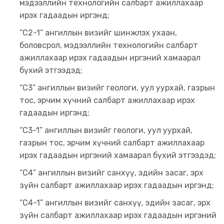
мэдээллийн технологийн салбарт ажиллахаар
ирэх гадаадын иргэнд;
“C2-1” ангиллын визийг шинжлэх ухаан,
боловсрол, мэдээллийн технологийн салбарт
ажиллахаар ирэх гадаадын иргэний хамаарал
бүхий этгээдэд;
“C3” ангиллын визийг геологи, уул уурхай, газрын
тос, эрчим хүчний салбарт ажиллахаар ирэх
гадаадын иргэнд;
“C3-1” ангиллын визийг геологи, уул уурхай,
газрын тос, эрчим хүчний салбарт ажиллахаар
ирэх гадаадын иргэний хамаарал бүхий этгээдэд;
“C4” ангиллын визийг санхүү, эдийн засаг, эрх
зүйн салбарт ажиллахаар ирэх гадаадын иргэнд;
“C4-1” ангиллын визийг санхүү, эдийн засаг, эрх
зүйн салбарт ажиллахаар ирэх гадаадын иргэний