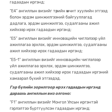
гадаадын иргэнд;
“E4” ангиллын визийг төрийн өмчит хуулийн этгээд
болон эрдэм шинжилгээний байгууллагад
дадлага, эрдэм шинжилгээ, судалгааны ажил
хийхээр ирэх гадаадын иргэнд;
“E5” ангиллын визийг инновацийн чиглэлээр үйл
ажиллагаа эрхлэх, эрдэм шинжилгээ, судалгааны
ажил хийхээр ирэх гадаадын иргэнд;
“E5-1” ангиллын визийг инновацийн чиглэлээр
үйл ажиллагаа эрхлэх, эрдэм шинжилгээ,
судалгааны ажил хийхээр ирэх гадаадын иргэний
хамаарал бүхий этгээдэд.
Гэр бүлийн зорилгоор ирэх гадаадын иргэнд
дараахь ангиллын виз олгоно:
“F1” ангиллын визийг Монгол Улсын иргэнтэй
гэрлэлтээ бүртгүүлсэн гадаадын иргэнд;