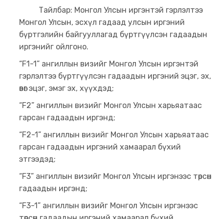
Тайлбар: Монгол Улсын иргэнтэй гэрлэлтээ
Монгол Улсын, эсхүл гадаад улсын иргэний
бүртгэлийн байгууллагад бүртгүүлсэн гадаадын
иргэнийг ойлгоно.
“F1-1” ангиллын визийг Монгол Улсын иргэнтэй
гэрлэлтээ бүртгүүлсэн гадаадын иргэний эцэг, эх,
өвөг эцэг, эмэг эх, хүүхдэд;
“F2” ангиллын визийг Монгол Улсын харьяатаас
гарсан гадаадын иргэнд;
“F2-1” ангиллын визийг Монгол Улсын харьяатаас
гарсан гадаадын иргэний хамаарал бүхий
этгээдэд;
“F3” ангиллын визийг Монгол Улсын иргэнээс төрсөн
гадаадын иргэнд;
“F3-1” ангиллын визийг Монгол Улсын иргэнээс
төрсөн гадаадын иргэний хамаарал бүхий