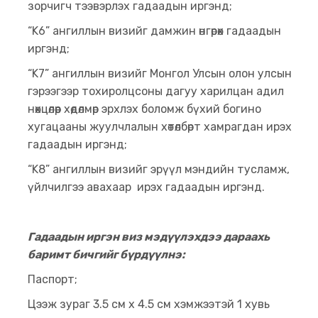
зорчигч тээвэрлэх гадаадын иргэнд;
“K6” ангиллын визийг дамжин өнгөрөх гадаадын
иргэнд;
“K7” ангиллын визийг Монгол Улсын олон улсын
гэрээгээр тохиролцсоны дагуу харилцан адил
нөхцөлөөр хөдөлмөр эрхлэх боломж бүхий богино
хугацааны жуулчлалын хөтөлбөрт хамрагдан ирэх
гадаадын иргэнд;
“K8” ангиллын визийг эрүүл мэндийн тусламж,
үйлчилгээ авахаар ирэх гадаадын иргэнд.
Гадаадын иргэн виз мэдүүлэхдээ дараахь
баримт бичгийг бүрдүүлнэ:
Паспорт;
Цээж зураг 3.5 см x 4.5 см хэмжээтэй 1 хувь