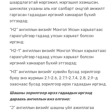
шаардлагатай мэргэжил, мэргэшил эзэмшсэн,
шинжлэх ухааны аль нэг салбарт онцгой амжилт
гаргасан гадаадын иргэний хамаарал бүхий
этгээдэд;
“H2” ангиллын визийг Монгол Улсын харьяатаас
гарахгүйгээр гадаад улсын харьяат болсон
иргэнд;
“H2-1” ангиллын визийг Монгол Улсын харьяатаас
гарахгүйгээр гадаад улсын харьяат болсон
иргэний хамаарал бүхий этгээдэд;
“H3” ангиллын визийг хувийн бусад зорилгоор
буюу энэ журмын 2.1-2.6, 2.7.1-2.7.4, 2.8, 2.9-д
зааснаас бусад зорилгоор ирэх гадаадын иргэнд.
Шашны зорилгоор ирэх гадаадын иргэнд
дараахь ангиллын виз олгоно:
“J” ангиллын визийг шашны үйл ажиллагаа