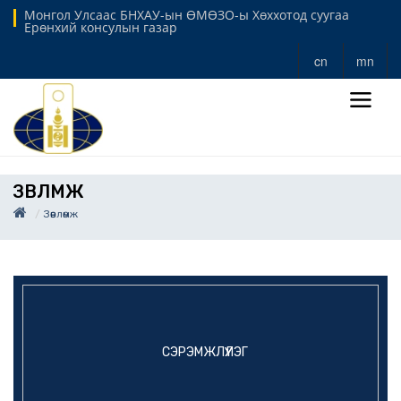
Монгол Улсаас БНХАУ-ын ӨМӨЗО-ы Хөххотод суугаа
Ерөнхий консулын газар
cn
mn
ЗӨВЛӨМЖ
Зөвлөмж
СЭРЭМЖЛҮҮЛЭГ