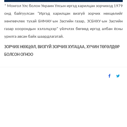
* Монгол Улс болон Украин Улсын иргэд харилцан зорчиход 1979
онд байгуулсан “Иргэд харилцан визгүй зорчих нөхцөлийг
хөнгөвчлөх тухай БНМАУ-ын Засгийн газар, ЗСБНХУ-ын Засгийн
газар хоорондын хэлэлцээр” үйлчлэх бөгөөд иргэд албан ёсны
урилга авсан байх шаардлагатай.
ЗОРЧИХ НӨХЦӨЛ, ВИЗГҮЙ ЗОРЧИХ ХУГАЦАА, ХҮЧИН ТӨГӨЛДӨР
БОЛСОН ОГНОО