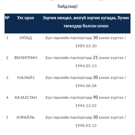
байдлаар)
№
Улс орон
Зорчих нөхцөл, визгүй зорчих хугацаа, Хүчин
төгөлдөр болсон огноо
1
ХЯТАД
Бүх төрлийн паспортаар
30
хоног хүртэл /
1989.03.30
2
ФИЛИППИН
Бүх төрлийн паспортаар
21
хоног хүртэл /
1994.05.13
3
МАЛАЙЗ
Бүх төрлийн паспортаар
30
хоног хүртэл /
1994.06.06
4
КАЗАХСТАН
Бүх төрлийн паспортаар
90
хоног хүртэл /
1994.12.02
5
ИЗРАЙЛЬ
Бүх төрлийн паспортаар
30
хоног хүртэл /
1996.03.12