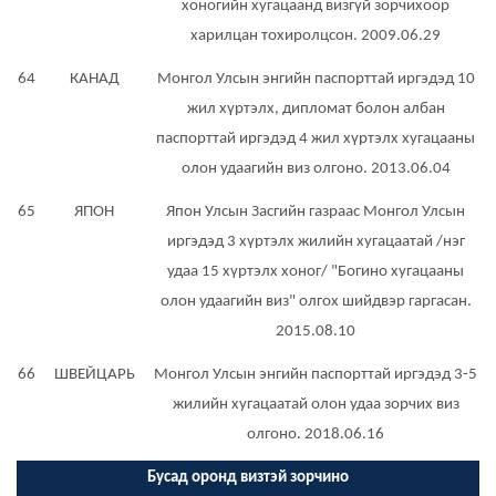
хоногийн хугацаанд визгүй зорчихоор
харилцан тохиролцсон. 2009.06.29
64
КАНАД
Монгол Улсын энгийн паспорттай иргэдэд 10
жил хүртэлх, дипломат болон албан
паспорттай иргэдэд 4 жил хүртэлх хугацааны
олон удаагийн виз олгоно. 2013.06.04
65
ЯПОН
Япон Улсын Засгийн газраас Монгол Улсын
иргэдэд 3 хүртэлх жилийн хугацаатай /нэг
удаа 15 хүртэлх хоног/ "Богино хугацааны
олон удаагийн виз" олгох шийдвэр гаргасан.
2015.08.10
66
ШВЕЙЦАРЬ
Монгол Улсын энгийн паспорттай иргэдэд 3-5
жилийн хугацаатай олон удаа зорчих виз
олгоно. 2018.06.16
Бусад оронд визтэй зорчино