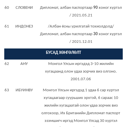
60
СЛОВЕНИ
Дипломат, албан паспортаар
90
хоног хүртэл
/ 2021.05.21
61
ИНДОНЕЗ
/Албан ёсны урилгатай тохиолдолд/
Дипломат, албан паспортаар
30
хоног хүртэл
/ 2021.12.01
БУСАД ХӨНГӨЛӨЛТ
62
АНУ
Монгол Улсын иргэдэд 3-10 жилийн
хугацаанд олон удаа зорчих виз олгоно.
2001.07.06
63
ИБУИНВУ
Монгол Улсын иргэдэд 1 удаа 6 сар хүртэл
хугацаагаар суурьших эрхтэй, 6 сараас 10
жилийн хугацаатай олон удаа зорчих виз
олгохоор, Их Британийн Дипломат паспорт
эзэмшигч иргэд Монгол Улсад 30 хүртэл