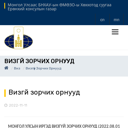
Монгол Улсаас БНХАУ-ын ӨМӨЗО-ы Хөххотод суугаа
Ерөнхий консулын газар
cn
mn
ВИЗГҮЙ ЗОРЧИХ ОРНУУД
Виз
Визгүй Зорчих Орнууд
Визгүй зорчих орнууд
2022-11-11
МОНГОЛ УЛСЫН ИРГЭД ВИЗГҮЙ ЗОРЧИХ ОРНУУД (2022.08.01