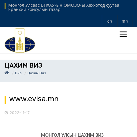
Монгол Улсаас БНХАУ-ын ӨМӨЗО-ы Хөххотод суугаа
Ерөнхий консулын газар
cn
mn
ЦАХИМ ВИЗ
Виз
Цахим Виз
www.evisa.mn
2022-11-17
МОНГОЛ УЛСЫН ЦАХИМ ВИЗ