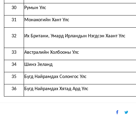
30
Румын
Улс
31
Монакогийн Хант Улс
32
Их Британи, Умард Ирландын Нэгдсэн Хаант Улс
33
Австралийн Холбооны Улс
34
Шинэ Зеланд
35
Бүгд Найрамдах Солонгос Улс
36
Бүгд Найрамдах Хятад Ард Улс