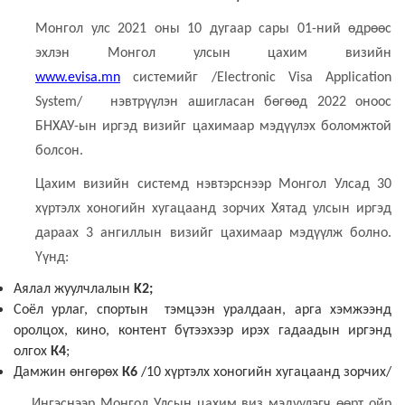
Монгол улс 2021 оны 10 дугаар сары 01-ний өдрөөс
эхлэн Монгол улсын цахим визийн
www.evisa.mn
системийг /Electronic Visa Application
System/ нэвтрүүлэн ашигласан бөгөөд 2022 оноос
БНХАУ-ын иргэд визийг цахимаар мэдүүлэх боломжтой
болсон.
Цахим визийн системд нэвтэрснээр Монгол Улсад 30
хүртэлх хоногийн хугацаанд зорчих Хятад улсын иргэд
дараах 3 ангиллын визийг цахимаар мэдүүлж болно.
Үүнд:
Аялал жуулчлалын
K2;
Соёл урлаг, спортын тэмцээн уралдаан, арга хэмжээнд
оролцох, кино, контент бүтээхээр ирэх гадаадын иргэнд
олгох
К4
;
Дамжин өнгөрөх
К6
/10 хүртэлх хоногийн хугацаанд зорчих/
Ингэснээр Монгол Улсын цахим виз мэдүүлэгч өөрт ойр