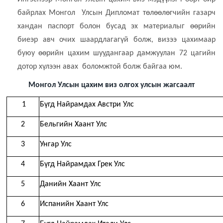
байрлах Монгол Улсын Дипломат төлөөлөгчийн газарч
хандан паспорт болон бусад эх материалыг өөрийн
биеэр авч очих шаардлагагүй болж, визээ цахимаар
буюу өөрийн цахим шуудангаар дамжуулан 72 цагийн
дотор хүлээн авах боломжтой болж байгаа юм.
Монгол Улсын цахим виз олгох улсын жагсаалт
1
Бүгд Найрамдах Австри Улс
2
Бельгийн Хаант Улс
3
Унгар Улс
4
Бүгд Найрамдах Грек Улс
5
Данийн Хаант Улс
6
Испанийн Хаант Улс