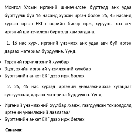
Монгол Улсын иргэний шинэчилсэн бүртгэлд анх удаа
бүртгүүлж буй 16 насанд хүрсэн иргэн болон 25, 45 насанд
хүрсэн иргэн
ЕКГ
-
т
өөрийн биеэр ирж, хурууны хээ өгч
иргэний шинэчилсэн бүртгэлд хамрагдана.
1. 16 нас хүрч, иргэний үнэмлэх анх удаа авч буй иргэн
дараах материал бүрдүүлнэ. Үүнд:
Төрсний гэрчилгээний хуулбар
Эцэг, эхийн иргэний үнэмлэхний хуулбар
Бүртгэлийн анкет ЕКГ
дээр ирж бөглөх
2. 25, 45 нас хүрээд иргэний үнэмлэхнийхээ хугацааг
сунгуулахад дараах материал бүрдүүлнэ. Үүнд:
Иргэний үнэмлэхний хуулбар /хаяж, гээгдүүлсэн тохиолдолд
иргэний үнэмлэхний лавлагаа/
Бүртгэлийн анкет ЕКГ
дээр ирж бөглөх
Санамж: