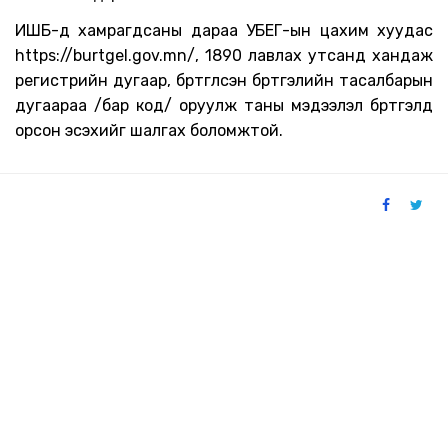
ИШБ-д хамрагдсаны дараа УБЕГ-ын цахим хуудас
https://burtgel.gov.mn/, 1890 лавлах утсанд хандаж
регистрийн дугаар, бүртгүүлсэн бүртгэлийн тасалбарын
дугаараа /бар код/ оруулж таны мэдээлэл бүртгэлд
орсон эсэхийг шалгах боломжтой.