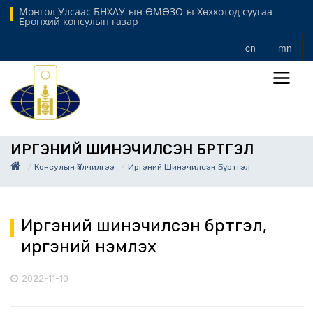
Монгол Улсаас БНХАУ-ын ӨМӨЗО-ы Хөххотод суугаа
Ерөнхий консулын газар
cn
mn
ИРГЭНИЙ ШИНЭЧИЛСЭН БҮРТГЭЛ
Консулын Үйлчилгээ
Иргэний Шинэчилсэн Бүртгэл
Иргэний шинэчилсэн бүртгэл,
иргэний үнэмлэх
2022-11-10