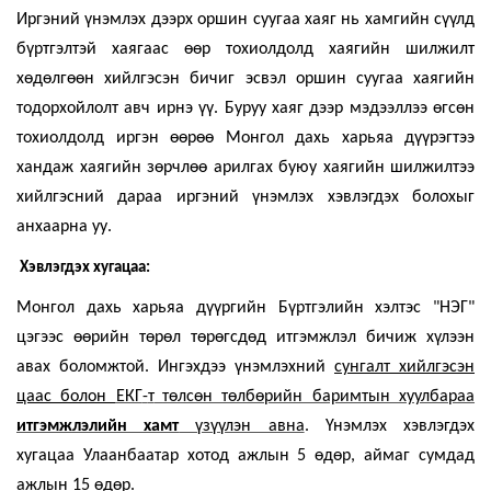
Иргэний үнэмлэх дээрх оршин суугаа хаяг нь хамгийн сүүлд
бүртгэлтэй хаягаас өөр тохиолдолд хаягийн шилжилт
хөдөлгөөн хийлгэсэн бичиг эсвэл оршин суугаа хаягийн
тодорхойлолт авч ирнэ үү. Буруу хаяг дээр мэдээллээ өгсөн
тохиолдолд иргэн өөрөө Монгол дахь харьяа дүүрэгтээ
хандаж хаягийн зөрчлөө арилгах буюу хаягийн шилжилтээ
хийлгэсний дараа иргэний үнэмлэх хэвлэгдэх болохыг
анхаарна уу.
Хэвлэгдэх хугацаа:
Монгол дахь харьяа дүүргийн Бүртгэлийн хэлтэс "НЭГ"
цэгээс өөрийн төрөл төрөгсдөд итгэмжлэл бичиж хүлээн
авах боломжтой. Ингэхдээ үнэмлэхний
сунгалт хийлгэсэн
цаас болон
ЕКГ
-
т
төлсөн төлбөрийн баримтын хуулбараа
итгэмжлэлийн хамт
үзүүлэн авна
. Үнэмлэх хэвлэгдэх
хугацаа Улаанбаатар хотод ажлын 5 өдөр, аймаг сумдад
ажлын 15 өдөр.