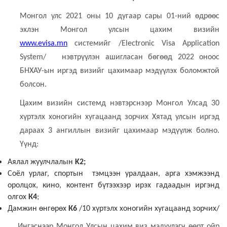
Монгол улс 2021 оны 10 дугаар сары 01-ний өдрөөс
эхлэн Монгол улсын цахим визийн
www.evisa.mn
системийг /Electronic Visa Application
System/ нэвтрүүлэн ашигласан бөгөөд 2022 оноос
БНХАУ-ын иргэд визийг цахимаар мэдүүлэх боломжтой
болсон.
Цахим визийн системд нэвтэрснээр Монгол Улсад 30
хүртэлх хоногийн хугацаанд зорчих Хятад улсын иргэд
дараах 3 ангиллын визийг цахимаар мэдүүлж болно.
Үүнд:
Аялал жуулчлалын
K2;
Соёл урлаг, спортын тэмцээн уралдаан, арга хэмжээнд
оролцох, кино, контент бүтээхээр ирэх гадаадын иргэнд
олгох
К4
;
Дамжин өнгөрөх
К6
/10 хүртэлх хоногийн хугацаанд зорчих/
Ингэснээр Монгол Улсын цахим виз мэдүүлэгч өөрт ойр