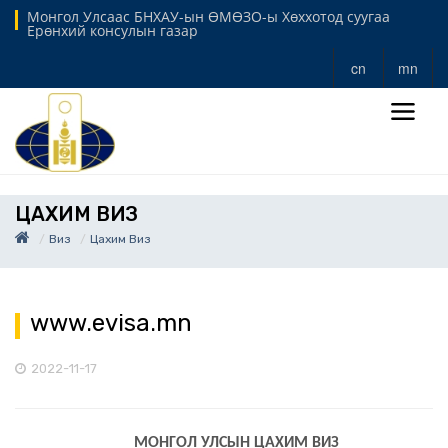
Монгол Улсаас БНХАУ-ын ӨМӨЗО-ы Хөххотод суугаа
Ерөнхий консулын газар
cn
mn
ЦАХИМ ВИЗ
Виз
Цахим Виз
www.evisa.mn
2022-11-17
МОНГОЛ УЛСЫН ЦАХИМ ВИЗ