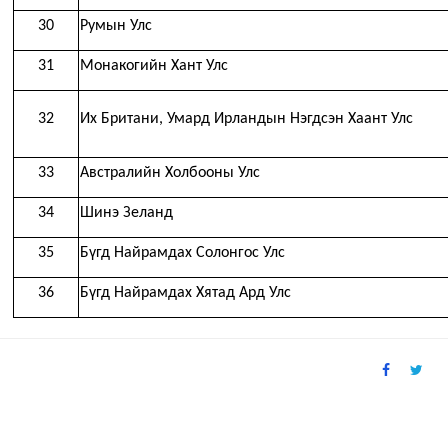
30
Румын
Улс
31
Монакогийн Хант Улс
32
Их Британи, Умард Ирландын Нэгдсэн Хаант Улс
33
Австралийн Холбооны Улс
34
Шинэ Зеланд
35
Бүгд Найрамдах Солонгос Улс
36
Бүгд Найрамдах Хятад Ард Улс