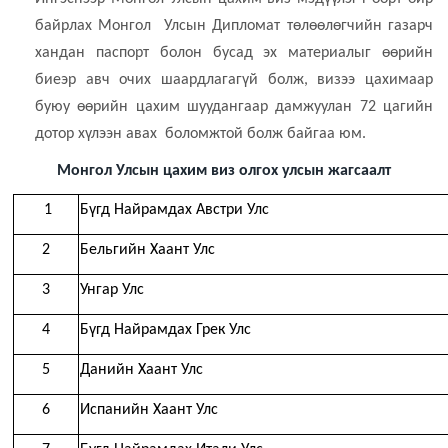
байрлах Монгол Улсын Дипломат төлөөлөгчийн газарч
хандан паспорт болон бусад эх материалыг өөрийн
биеэр авч очих шаардлагагүй болж, визээ цахимаар
буюу өөрийн цахим шуудангаар дамжуулан 72 цагийн
дотор хүлээн авах боломжтой болж байгаа юм.
Монгол Улсын цахим виз олгох улсын жагсаалт
1
Бүгд Найрамдах Австри Улс
2
Бельгийн Хаант Улс
3
Унгар Улс
4
Бүгд Найрамдах Грек Улс
5
Данийн Хаант Улс
6
Испанийн Хаант Улс