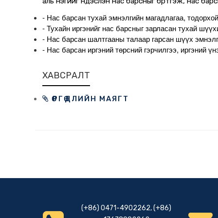
аль нэгийг үндэслэн нас барсныг бүртгэж, нас барс
- Нас барсан тухай эмнэлгийн магадлагаа, тодорхо
- Тухайн иргэнийг нас барсныг зарласан тухай шүү
- Нас барсан шалтгааны талаар гарсан шүүх эмнэл
- Нас барсан иргэний төрсний гэрчилгээ, иргэний 
ХАВСРАЛТ
ӨРГӨДЛИЙН МАЯГТ
(+86) 0471-4902262, (+86)