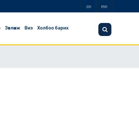
cn
mn
э
Зөвлөмж
Виз
Холбоо барих