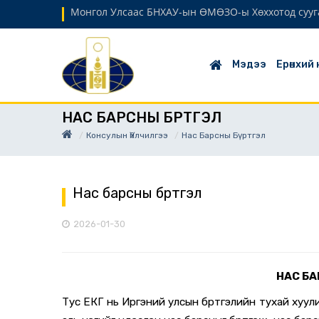
Монгол Улсаас БНХАУ-ын ӨМӨЗО-ы Хөххотод сууг
Мэдээ
Ерөнхий
НАС БАРСНЫ БҮРТГЭЛ
Консулын Үйлчилгээ
Нас Барсны Бүртгэл
Нас барсны бүртгэл
2026-01-30
НАС БА
Тус ЕКГ нь Иргэний улсын бүртгэлийн тухай хуул