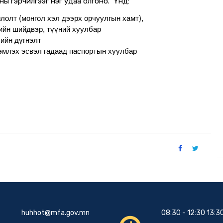
ны гэрчилгээг нэг удаа олгоно. Үүнд:
йлолт (монгол хэл дээрх орчуулгын хамт),
хийн шийдвэр, түүний хуулбар
гийн дүгнэлт
үнэмлэх эсвэл гадаад паспортын хуулбар
huhhot@mfa.gov.mn
08:30 - 12:30 13:30