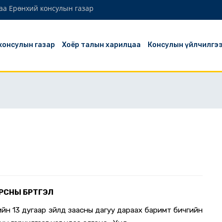
аа Ерөнхий консулын газар
 консулын газар
Хоёр талын харилцаа
Консулын үйлчилгэ
РСНЫ БҮРТГЭЛ
ийн 13 дугаар зүйлд заасны дагуу дараах баримт бичгийн