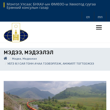
Монгол Улсаас БНХАУ-ын ӨМӨЗО-ы Хөххотод суугаа
Ерөнхий консулын газар
cn
mn
МЭДЭЭ, МЭДЭЭЛЭЛ
Мэдээ, Мэдээлэл
УБТЗ 8,1 САЯ ТОНН АЧАА ТЭЭВЭРЛЭЖ, АМЖИЛТ ТОГТООЖЭЭ