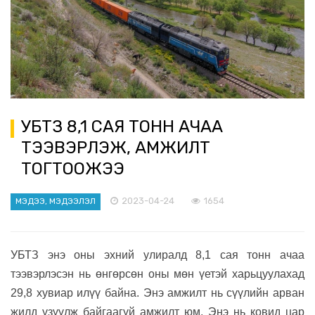
УБТЗ 8,1 САЯ ТОНН АЧАА
ТЭЭВЭРЛЭЖ, АМЖИЛТ
ТОГТООЖЭЭ
2023-04-24
1654
МЭДЭЭ, МЭДЭЭЛЭЛ
УБТЗ энэ оны эхний улиралд 8,1 сая тонн ачаа
тээвэрлэсэн нь өнгөрсөн оны мөн үетэй харьцуулахад
29,8 хувиар илүү байна. Энэ амжилт нь сүүлийн арван
жилд үзүүлж байгаагүй амжилт юм. Энэ нь ковид цар