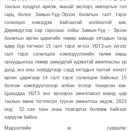
тахлын хүндрэл арилж, манай экспорт, импортын гол
гарц болох Замын-Үүд–Эрээн боомтын галт тэрэг
солилцоо нэмэгдэж байгаатай холбоотой юм.
Дөрөвдүгээр сар гарснаас хойш Замын-Үүд – Эрээн
боомтын өргөн царигийн төмөр замаар хятадын талд
өдөр бүр тогтмол 15 галт тэрэг өгчээ. УБТЗ-ын зүгээс
галт тэрэг солилцоог нэмэгдүүлэхийн төлөө хөрш
орнуудынхаа төмөр замуудтай идэвхтэй ажилласны үр
дүнд энэ оны хоёрдугаар сард хятадын талтай хоногт
өргөн царигаар 14 галт тэрэг солилцож байсныг 15
болгож нэмэгдүүлэхээр албан ёсоор тохирсон юм.
Цаашдаа УБТЗ энэ эрчээрээ ажиллавал ковид цар
тахлын өмнө тогтоосон түүхэн амжилтаа эвдэж, 2023
онд 32 сая тонн ачаа тээвэрлэх боломж байгааг
харуулж байна.
Мэдээллийн эх сурвалж: