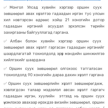
✅
Монгол Улсад хувийн хэргээр оршин суух
зөвшөөрөл авах хүсэлтээ гадаадын иргэн тус улсын
хил нэвтэрсэн өдрөөс хойш 21 хоногийн дотор
гадаадын иргэний асуудал эрхэлсэн төрийн
захиргааны байгууллагад гаргана.
✅
Албан болон хувийн хэргээр оршин суух
зөвшөөрөл авах хүсэлт гаргасан гадаадын иргэнийг
шаардлагатай тохиолдолд эрүүл мэндийн шинжилгээ
хийлгэхийг шаардана
✅
Оршин суух зөвшөөрөл олгохоос татгалзсан
тохиолдолд 90 хоногийн дараа дахин хүсэлт гаргана
✅
Оршин суух зөвшөөрлийн хүсэлт зөвшөөрөгдөж,
хэвлэгдсэн талаар мэдээлэл авсан хүсэлт гаргагч
гадаадын иргэн, хуулийн этгээд нь оршин суух
үнэмлэхээ авахаар ирэхдээ визийн зөвшөөрөл, оршин