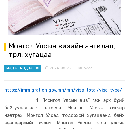
Монгол Улсын визийн ангилал,
төрөл, хугацаа
2024-05-22
5236
МЭДЭЭ, МЭДЭЭЛЭЛ
https://immigration.gov.mn/mn/visa-total/visa-type/
1. “Монгол Улсын виз” гэж эрх бүхий
байгууллагаас олгосон Монгол Улсын хилээр
нэвтрэх, Монгол Улсад тодорхой хугацаанд байх
зөвшөөрлийг хэлнэ. Монгол Улсын олон улсын