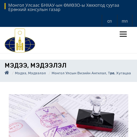
Монгол Улсаас БНХАУ-ын ӨМӨЗО-ы Хөххотод суугаа
Ерөнхий консулын газар
cn
mn
МЭДЭЭ, МЭДЭЭЛЭЛ
Мэдээ, Мэдээлэл
Монгол Улсын Визийн Ангилал, Төрөл, Хугацаа