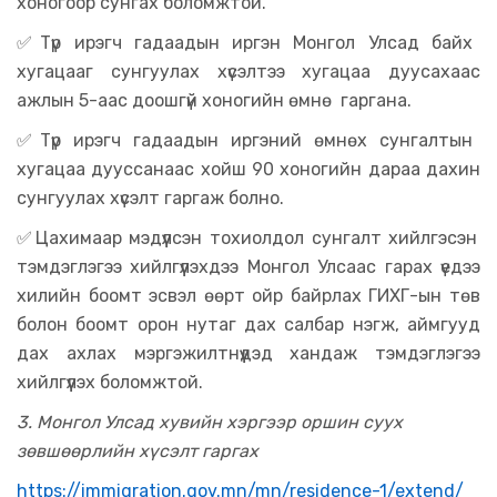
хоногоор сунгах боломжтой.
✅
Түр ирэгч гадаадын иргэн Монгол Улсад байх
хугацааг сунгуулах хүсэлтээ хугацаа дуусахаас
ажлын 5-аас доошгүй хоногийн өмнө гаргана.
✅
Түр ирэгч гадаадын иргэний өмнөх сунгалтын
хугацаа дууссанаас хойш 90 хоногийн дараа дахин
сунгуулах хүсэлт гаргаж болно.
✅
Цахимаар мэдүүлсэн тохиолдол сунгалт хийлгэсэн
тэмдэглэгээ хийлгүүлэхдээ Монгол Улсаас гарах үедээ
хилийн боомт эсвэл өөрт ойр байрлах ГИХГ-ын төв
болон боомт орон нутаг дах салбар нэгж, аймгууд
дах ахлах мэргэжилтнүүдэд хандаж тэмдэглэгээ
хийлгүүлэх боломжтой.
3. Монгол Улсад хувийн хэргээр оршин суух
зөвшөөрлийн хүсэлт гаргах
https://immigration.gov.mn/mn/residence-1/extend/