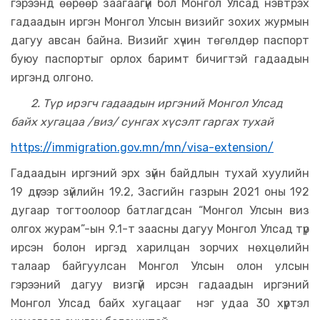
гэрээнд өөрөөр заагаагүй бол Монгол Улсад нэвтрэх
гадаадын иргэн Монгол Улсын визийг зохих журмын
дагуу авсан байна. Визийг хүчин төгөлдөр паспорт
буюу паспортыг орлох баримт бичигтэй гадаадын
иргэнд олгоно.
2. Түр ирэгч гадаадын иргэний Монгол Улсад
байх хугацаа /виз/ сунгах хүсэлт гаргах тухай
https://immigration.gov.mn/mn/visa-extension/
Гадаадын иргэний эрх зүйн байдлын тухай хуулийн
19 дүгээр зүйлийн 19.2, Засгийн газрын 2021 оны 192
дугаар тогтоолоор батлагдсан “Монгол Улсын виз
олгох журам”-ын 9.1-т заасны дагуу Монгол Улсад түр
ирсэн болон иргэд харилцан зорчих нөхцөлийн
талаар байгуулсан Монгол Улсын олон улсын
гэрээний дагуу визгүй ирсэн гадаадын иргэний
Монгол Улсад байх хугацааг нэг удаа 30 хүртэл