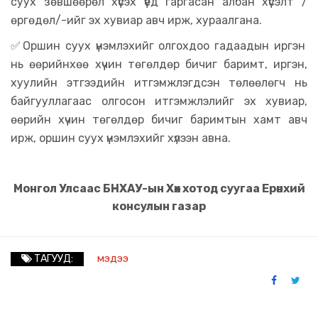
суух зөвшөөрөл хүсэх үед гаргасан албан хүсэлт /
өргөдөл/-ийг эх хувиар авч ирж, хураалгана.
✅
Оршин суух үнэмлэхийг олгохдоо гадаадын иргэн
нь өөрийнхөө хүчин төгөлдөр бичиг баримт, иргэн,
хуулийн этгээдийн итгэмжлэгдсэн төлөөлөгч нь
байгууллагаас олгосон итгэмжлэлийг эх хувиар,
өөрийн хүчин төгөлдөр бичиг баримтын хамт авч
ирж, оршин суух үнэмлэхийг хүлээн авна.
Монгол Улсаас БНХАУ-ын Хөх хотод суугаа Ерөнхий
консулын газар
мэдээ
ТАГУУД: