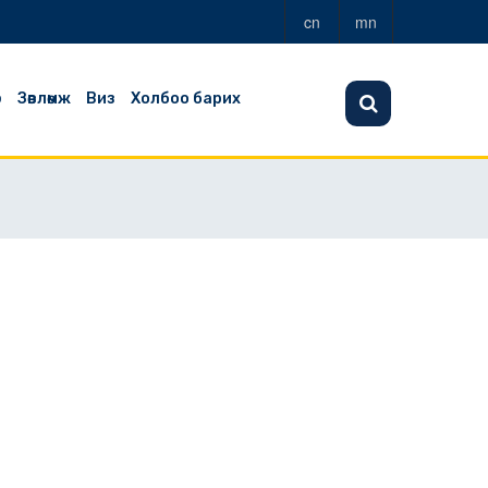
cn
mn
э
Зөвлөмж
Виз
Холбоо барих