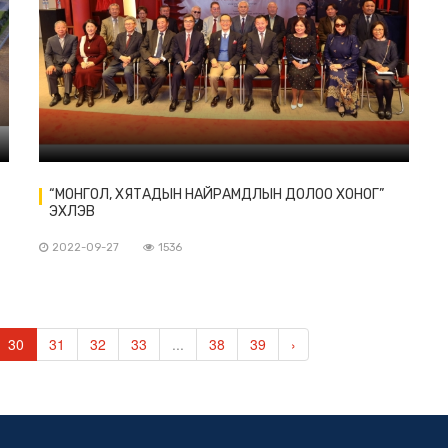
“МОНГОЛ, ХЯТАДЫН НАЙРАМДЛЫН ДОЛОО ХОНОГ”
ЭХЛЭВ
2022-09-27
1536
30
31
32
33
...
38
39
›