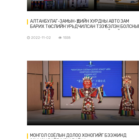
АЛТАНБУЛАГ-ЗАМЫН-ҮҮДИЙН ХУРДНЫ АВТО ЗАМ
БАРИХ ТӨСЛИЙН УРЬДЧИЛСАН ТЭЗҮ БЭЛЭН БОЛСНЫ
ШХАБ-ЫН ХУРАЛДААНЫ ҮЕЭР ЕРӨНХИЙ САЙД
МЭДЭГДЛЭЭ
2022-11-02
1558
МОНГОЛ СОЁЛЫН ДОЛОО ХОНОГИЙГ БЭЭЖИНД