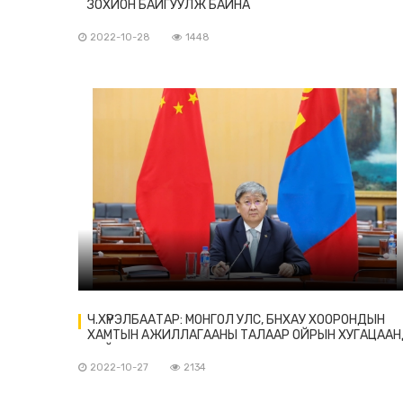
ЗОХИОН БАЙГУУЛЖ БАЙНА
2022-10-28
1448
Ч.ХҮРЭЛБААТАР: МОНГОЛ УЛС, БНХАУ ХООРОНДЫН
ХАМТЫН АЖИЛЛАГААНЫ ТАЛААР ОЙРЫН ХУГАЦАА
ХИЙХ АЖЛУУДАА ТОХИРОЛЦЛОО
2022-10-27
2134