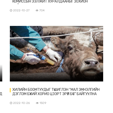
КОМИССЫН ЭЭЛЖИТ ХУРАЛДААНЫГ ЗОХИОН
БАЙГУУЛАВ
2022-10-27
704
ХИЛИЙН БООМТУУДЫГ ТҮШИГЛЭН “МАЛ ЭМНЭЛГИЙН
НД
ДЭГЛЭМ БҮХИЙ ХОРИО ЦЭЭРТ ЭРҮҮЛ БҮС” БАЙГУУЛНА
2022-10-26
1509