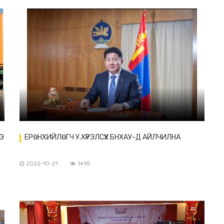
Э
ЕРӨНХИЙЛӨГЧ У.ХҮРЭЛСҮХ БНХАУ-Д АЙЛЧИЛНА
2022-10-21
1495