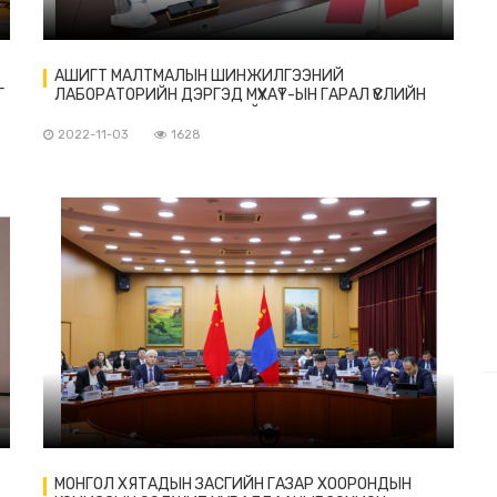
АШИГТ МАЛТМАЛЫН ШИНЖИЛГЭЭНИЙ
Г
ЛАБОРАТОРИЙН ДЭРГЭД МҮХАҮТ-ЫН ГАРАЛ ҮҮСЛИЙН
ГЭРЧИЛГЭЭ ОЛГОХ ЦЭГ БАЙГУУЛНА
2022-11-03
1628
МОНГОЛ ХЯТАДЫН ЗАСГИЙН ГАЗАР ХООРОНДЫН