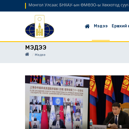
Монгол Улсаас БНХАУ-ын ӨМӨЗО-ы Хөххотод сууг
Мэдээ
Ерөнхий
МЭДЭЭ
Мэдээ