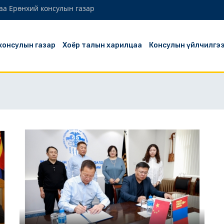
аа Ерөнхий консулын газар
 консулын газар
Хоёр талын харилцаа
Консулын үйлчилгэ