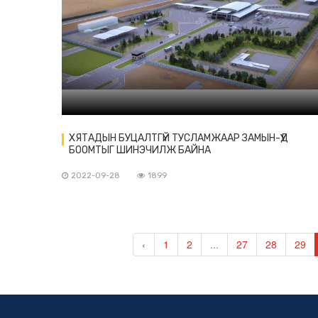
ХЯТАДЫН БУЦАЛТГҮЙ ТУСЛАМЖААР ЗАМЫН-ҮҮД
БООМТЫГ ШИНЭЧИЛЖ БАЙНА
2022-09-28
1899
‹
1
2
...
27
28
29