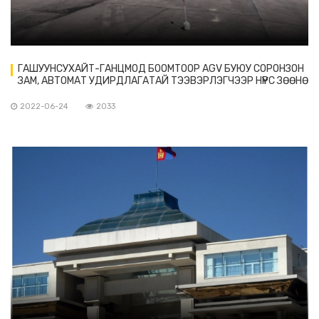
ГАШУУНСУХАЙТ-ГАНЦМОД БООМТООР AGV БУЮУ СОРОНЗОН
ЗАМ, АВТОМАТ УДИРДЛАГАТАЙ ТЭЭВЭРЛЭГЧЭЭР НҮҮРС ЗӨӨНӨ
2022-06-24
2033