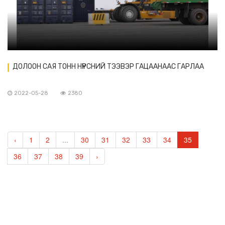
ДОЛООН САЯ ТОНН НҮҮРСНИЙ ТЭЭВЭР ГАЦААНААС ГАРЛАА
2022-05-28
2380
‹
1
2
...
30
31
32
33
34
35
36
37
38
39
›