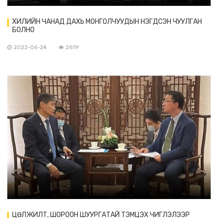
ХИЛИЙН ЧАНАД ДАХЬ МОНГОЛЧУУДЫН НЭГДСЭН ЧУУЛГАН
БОЛНО
2022-06-24
2619
ЦӨЛЖИЛТ, ШОРООН ШУУРГАТАЙ ТЭМЦЭХ ЧИГЛЭЛЭЭР