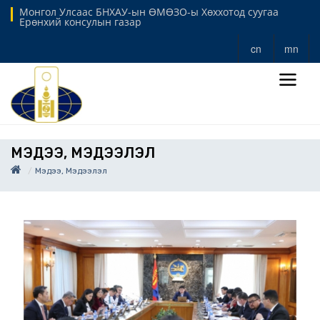
Монгол Улсаас БНХАУ-ын ӨМӨЗО-ы Хөххотод суугаа
Ерөнхий консулын газар
cn
mn
МЭДЭЭ, МЭДЭЭЛЭЛ
Мэдээ, Мэдээлэл