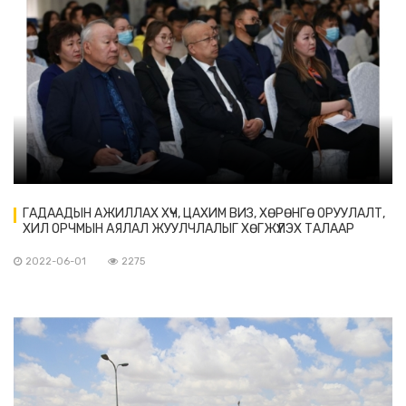
ГАДААДЫН АЖИЛЛАХ ХҮЧ, ЦАХИМ ВИЗ, ХӨРӨНГӨ ОРУУЛАЛТ,
ХИЛ ОРЧМЫН АЯЛАЛ ЖУУЛЧЛАЛЫГ ХӨГЖҮҮЛЭХ ТАЛААР
САНАЛ СОЛИЛЦОХ НЬ СЭДЭВТ УУЛЗАЛТ БОЛЛОО
2022-06-01
2275