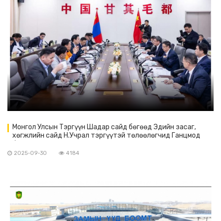
Монгол Улсын Тэргүүн Шадар сайд бөгөөд Эдийн засаг,
хөгжлийн сайд Н.Учрал тэргүүтэй төлөөлөгчид Ганцмод
боомтод ажиллаа.
2025-09-30
4184