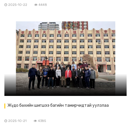
2025-10-22
4448
Жүдо бөхийн шигшээ багийн тамирчидтай уулзлаа
2025-10-21
4385