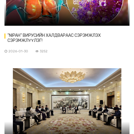
"NIPAH" ВИРУСИЙН ХАЛДВАРААС СЭРЭМЖЛЭХ
СЭРЭМЖЛҮҮЛЭГ!
2026-01-30
3252