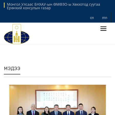
Монгол Улсаас БНХАУ-ын ӨМӨЗО-ы Хөххотод суугаа
Ерөнхий консулын газар
cn
mn
МЭДЭЭ