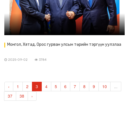
Монгол, Хятад, Орос гурван улсын төрийн тэргүүн уулзлаа
2025-09-02
3784
‹
1
2
3
4
5
6
7
8
9
10
...
37
38
›