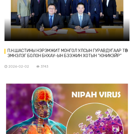
П.Н.ШАСТИНЫ НЭРЭМЖИТ МОНГОЛ УЛСЫН ГУРАВДУГААР ТӨВ
ЭМНЭЛЭГ БОЛОН БНХАУ-ЫН БЭЭЖИН ХОТЫН “ЮНИКЭЙР”
НЭГДСЭН ЭМНЭЛЭГ ХАМТРАН АЖИЛЛАХААР БОЛЛОО.
2026-02-02
3743