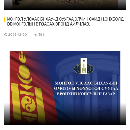
МОНГОЛ УЛСААС БНХАУ-Д СУУГАА ЭЛЧИН САЙД Н.ЭНХБОЛД
ӨВӨР МОНГОЛЫН ӨӨРТӨӨ ЗАСАХ ОРОНД АЙЛЧЛАВ.
2025-12-20
3814