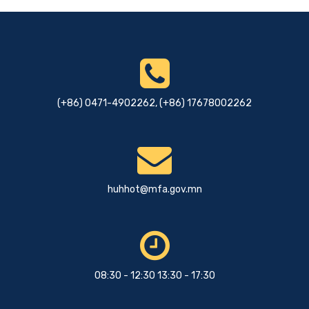
Мэдээ, мэдээлэл
Гадаад харилцааны сайд
Б.Батцэцэг БНХАУ-ын Гадаад
хэргийн дэд сайд Сүнь Вэйдунг
6 сарын өмнө
хүлээн авч уулзав.
(+86) 0471-4902262, (+86) 17678002262
huhhot@mfa.gov.mn
08:30 - 12:30 13:30 - 17:30