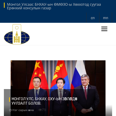
Монгол Улсаас БНХАУ-ын ӨМӨЗО-ы Хөххотод суугаа
Ерөнхий консулын газар
cn
mn
МОНГОЛ УЛС, БНХАУ, ОХУ-ЫН ЗӨВЛӨЛДӨХ
УУЛЗАЛТ БОЛОВ.
79
Нэг сарын өмнө