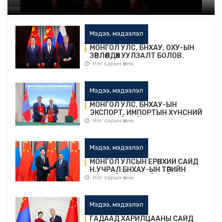
Мэдээ, мэдээлэл
МОНГОЛ УЛС, БНХАУ, ОХУ-ЫН
ЗӨВЛӨЛДӨХ УУЛЗАЛТ БОЛОВ.
Нэг сарын өмнө
Мэдээ, мэдээлэл
МОНГОЛ УЛС, БНХАУ-ЫН
ЭКСПОРТ, ИМПОРТЫН ХҮНСНИЙ
АЮУЛГҮЙ БАЙДЛЫН ХАМТЫН
Нэг сарын өмнө
АЖИЛЛАГААНЫ ДЭД САЙД
НАРЫН ТҮВШНИЙ VI ХУРАЛДААН
БОЛОВ.
Мэдээ, мэдээлэл
МОНГОЛ УЛСЫН ЕРӨНХИЙ САЙД
Н.УЧРАЛ БНХАУ-ЫН ТӨРИЙН
ЗӨВЛӨЛИЙН ЕРӨНХИЙ САЙД ЛИ
Нэг сарын өмнө
ЧЯНТАЙ УУЛЗАВ.
Мэдээ, мэдээлэл
ГАДААД ХАРИЛЦААНЫ САЙД