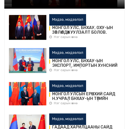
Мэдээ, мэдээлэл
МОНГОЛ УЛС, БНХАУ, ОХУ-ЫН
ЗӨВЛӨЛДӨХ УУЛЗАЛТ БОЛОВ.
Нэг сарын өмнө
Мэдээ, мэдээлэл
МОНГОЛ УЛС, БНХАУ-ЫН
ЭКСПОРТ, ИМПОРТЫН ХҮНСНИЙ
АЮУЛГҮЙ БАЙДЛЫН ХАМТЫН
Нэг сарын өмнө
АЖИЛЛАГААНЫ ДЭД САЙД
НАРЫН ТҮВШНИЙ VI ХУРАЛДААН
БОЛОВ.
Мэдээ, мэдээлэл
МОНГОЛ УЛСЫН ЕРӨНХИЙ САЙД
Н.УЧРАЛ БНХАУ-ЫН ТӨРИЙН
ЗӨВЛӨЛИЙН ЕРӨНХИЙ САЙД ЛИ
Нэг сарын өмнө
ЧЯНТАЙ УУЛЗАВ.
Мэдээ, мэдээлэл
ГАДААД ХАРИЛЦААНЫ САЙД