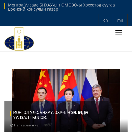
Монгол Улсаас БНХАУ-ын ӨМӨЗО-ы Хөххотод суугаа
Ерөнхий консулын газар
cn
mn
МОНГОЛ УЛС, БНХАУ, ОХУ-ЫН ЗӨВЛӨЛДӨХ
УУЛЗАЛТ БОЛОВ.
83
Нэг сарын өмнө