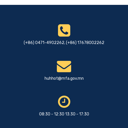
Мэдээ, мэдээлэл
Гадаад харилцааны сайд
Б.Батцэцэг БНХАУ-ын Гадаад
хэргийн дэд сайд Сүнь Вэйдунг
6 сарын өмнө
хүлээн авч уулзав.
(+86) 0471-4902262, (+86) 17678002262
huhhot@mfa.gov.mn
08:30 - 12:30 13:30 - 17:30